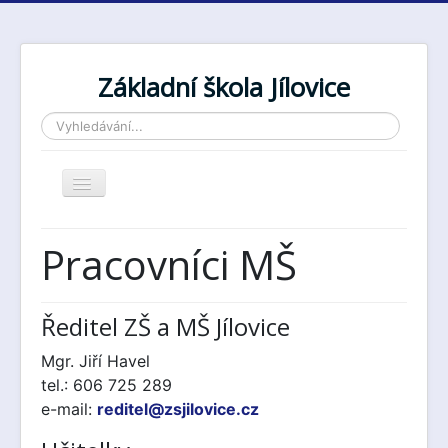
Základní škola Jílovice
Vyhledávání...
Toggle
Navigation
Pracovníci MŠ
Ředitel ZŠ a MŠ Jílovice
Mgr. Jiří Havel
tel.: 606 725 289
e-mail:
reditel@zsjilovice.cz